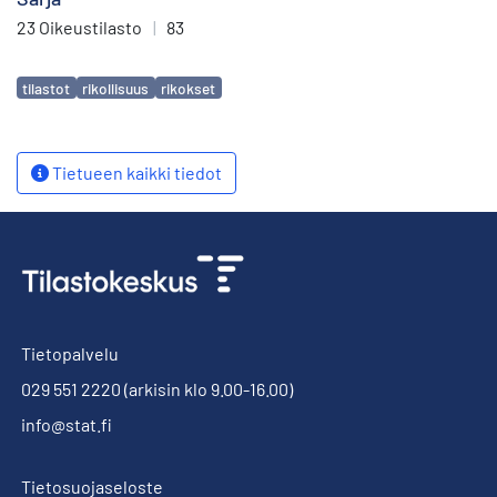
23 Oikeustilasto
|
83
Avainsanat
tilastot
rikollisuus
rikokset
Tietueen kaikki tiedot
Tietopalvelu
029 551 2220
(arkisin klo 9.00-16.00)
info@stat.fi
Tietosuojaseloste