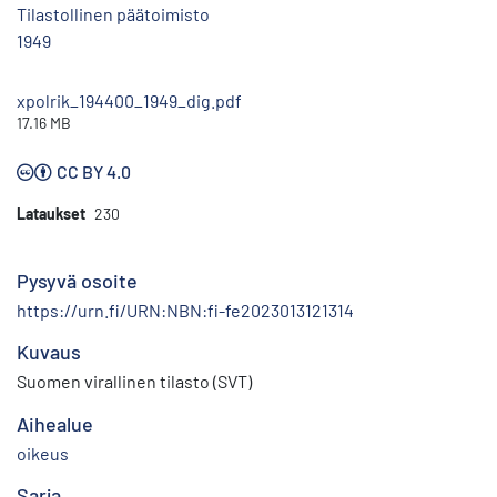
Tilastollinen päätoimisto
1949
xpolrik_194400_1949_dig.pdf
17.16 MB
CC BY 4.0
Lataukset
230
Pysyvä osoite
https://urn.fi/URN:NBN:fi-fe2023013121314
Kuvaus
Suomen virallinen tilasto (SVT)
Aihealue
oikeus
Sarja