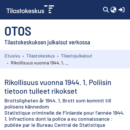
(c
OTOS
Tilastokeskuksen julkaisut verkossa
Etusivu
Tilastokeskus
Tilastojulkaisut
Kokoelmat
Rikollisuus vuonna 1944. 1, Poliisin tietoon tulleet rikokset
Selaa
Rikollisuus vuonna 1944. 1, Poliisin
tietoon tulleet rikokset
Brottsligheten år 1944. 1, Brott som kommit till
polisens kännedom
Statistique criminelle de Finlande pour l'année 1944.
1, Infractions dont la police a eu connaissance :
publiée par le Bureau Central de Statistique