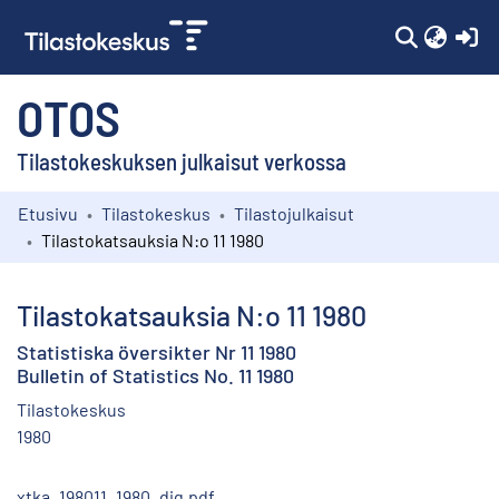
(c
OTOS
Tilastokeskuksen julkaisut verkossa
Etusivu
Tilastokeskus
Tilastojulkaisut
Kokoelmat
Tilastokatsauksia N:o 11 1980
Selaa
Tilastokatsauksia N:o 11 1980
Statistiska översikter Nr 11 1980
Bulletin of Statistics No. 11 1980
Tilastokeskus
1980
xtka_198011_1980_dig.pdf