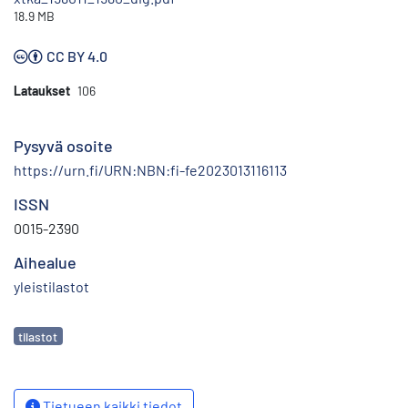
18.9 MB
CC BY 4.0
Lataukset
106
Pysyvä osoite
https://urn.fi/URN:NBN:fi-fe2023013116113
ISSN
0015-2390
Aihealue
yleistilastot
Avainsanat
tilastot
Tietueen kaikki tiedot