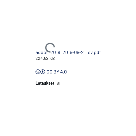
Ladataan...
adopt_2018_2019-08-21_sv.pdf
224.52 KB
CC BY 4.0
Lataukset
91