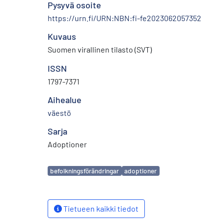
Pysyvä osoite
https://urn.fi/URN:NBN:fi-fe2023062057352
Kuvaus
Suomen virallinen tilasto (SVT)
ISSN
1797-7371
Aihealue
väestö
Sarja
Adoptioner
Avainsanat
befolkningsförändringar
adoptioner
Tietueen kaikki tiedot