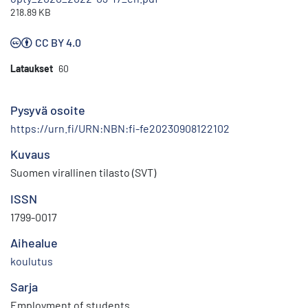
218.89 KB
CC BY 4.0
Lataukset
60
Pysyvä osoite
https://urn.fi/URN:NBN:fi-fe20230908122102
Kuvaus
Suomen virallinen tilasto (SVT)
ISSN
1799-0017
Aihealue
koulutus
Sarja
Employment of students