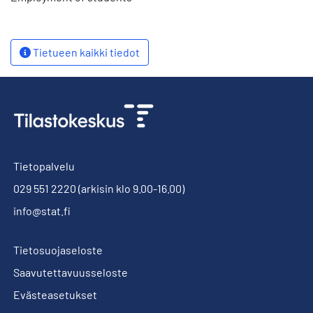
Tietueen kaikki tiedot
Tietopalvelu
029 551 2220
(arkisin klo 9.00-16.00)
info@stat.fi
Tietosuojaseloste
Saavutettavuusseloste
Evästeasetukset