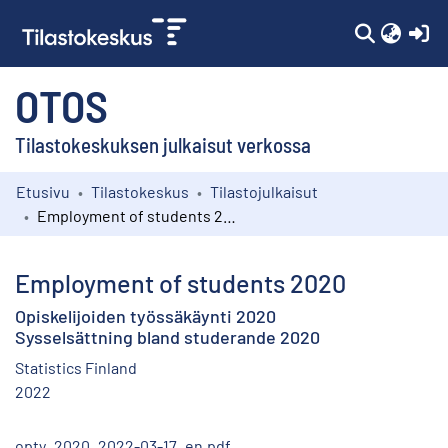
(c
OTOS
Tilastokeskuksen julkaisut verkossa
Etusivu
Tilastokeskus
Tilastojulkaisut
Kokoelmat
Employment of students 2020
Selaa
Employment of students 2020
Opiskelijoiden työssäkäynti 2020
Sysselsättning bland studerande 2020
Statistics Finland
2022
opty_2020_2022-03-17_en.pdf