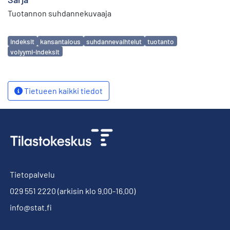
Tuotannon suhdannekuvaaja
Avainsanat
indeksit
kansantalous
suhdannevaihtelut
tuotanto
volyymi-indeksit
Tietueen kaikki tiedot
Tietopalvelu
029 551 2220
(arkisin klo 9.00-16.00)
info@stat.fi