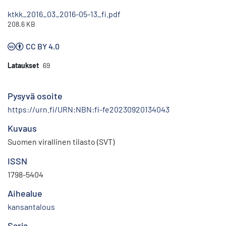
ktkk_2016_03_2016-05-13_fi.pdf
208.6 KB
CC BY 4.0
Lataukset
69
Pysyvä osoite
https://urn.fi/URN:NBN:fi-fe20230920134043
Kuvaus
Suomen virallinen tilasto (SVT)
ISSN
1798-5404
Aihealue
kansantalous
Sarja