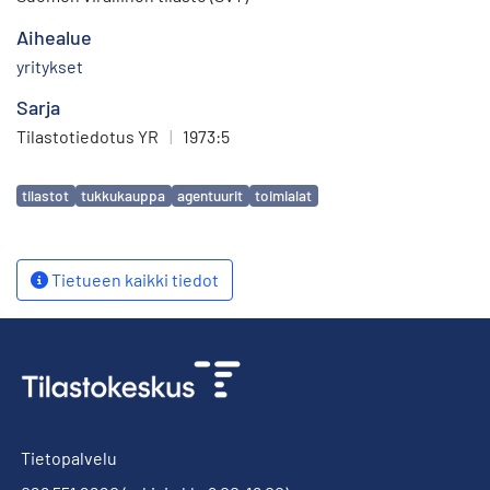
Aihealue
yritykset
Sarja
Tilastotiedotus YR
|
1973:5
Avainsanat
tilastot
tukkukauppa
agentuurit
toimialat
Tietueen kaikki tiedot
Tietopalvelu