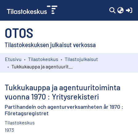
(c
OTOS
Tilastokeskuksen julkaisut verkossa
Etusivu
Tilastokeskus
Tilastojulkaisut
Kokoelmat
Tukkukauppa ja agentuuritoiminta vuonna 1970 : Yritysrekisteri
Selaa
Tukkukauppa ja agentuuritoiminta
vuonna 1970 : Yritysrekisteri
Partihandeln och agenturverksamheten år 1970 :
Företagsregistret
Tilastokeskus
1973