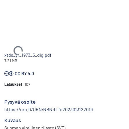
Ladataan...
xtds_yr_1973_5_dig.pdf
7.21 MB
CC BY 4.0
Lataukset
107
Pysyvä osoite
https://urn.fi/URN:NBN:fi-fe2023013122019
Kuvaus
Suomen virallinen tilasto (SVT)