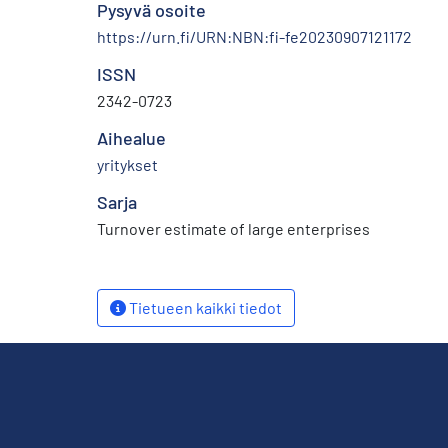
Pysyvä osoite
https://urn.fi/URN:NBN:fi-fe20230907121172
ISSN
2342-0723
Aihealue
yritykset
Sarja
Turnover estimate of large enterprises
Tietueen kaikki tiedot