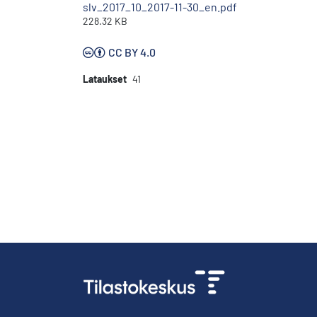
slv_2017_10_2017-11-30_en.pdf
228.32 KB
CC BY 4.0
Lataukset
41