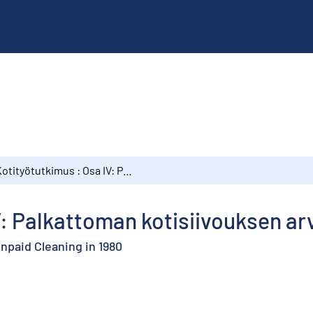
Kotityötutkimus : Osa IV: Palkattoman kotisiivouksen arvo vuonna 1980
V: Palkattoman kotisiivouksen a
npaid Cleaning in 1980