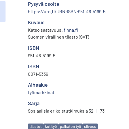
Pysyvä osoite
https://urn.fi/URN:ISBN:951-46-5199-5
Kuvaus
Katso saatavuus:
finna.fi
Suomen virallinen tilasto (SVT)
ISBN
951-46-5199-5
ISSN
0071-5336
Aihealue
työmarkkinat
Sarja
Sosiaalisia erikoistutkimuksia 32
|
73
Avainsanat
tilastot
kotityö
palkaton työ
siivous