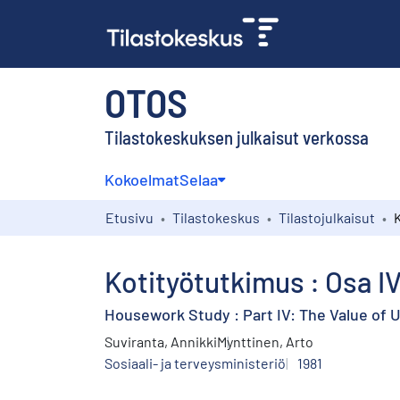
OTOS
Tilastokeskuksen julkaisut verkossa
Kokoelmat
Selaa
Etusivu
Tilastokeskus
Tilastojulkaisut
Kotityötutkimus : Osa I
Housework Study : Part IV: The Value of U
Suviranta, Annikki
Mynttinen, Arto
Sosiaali- ja terveysministeriö
1981