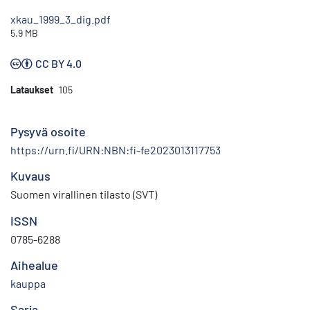
xkau_1999_3_dig.pdf
5.9 MB
CC BY 4.0
Lataukset
105
Pysyvä osoite
https://urn.fi/URN:NBN:fi-fe2023013117753
Kuvaus
Suomen virallinen tilasto (SVT)
ISSN
0785-6288
Aihealue
kauppa
Sarja