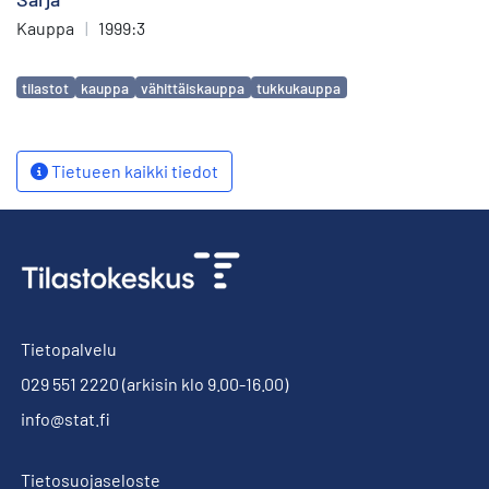
Kauppa
|
1999:3
Avainsanat
tilastot
kauppa
vähittäiskauppa
tukkukauppa
Tietueen kaikki tiedot
Tietopalvelu
029 551 2220
(arkisin klo 9.00-16.00)
info@stat.fi
Tietosuojaseloste