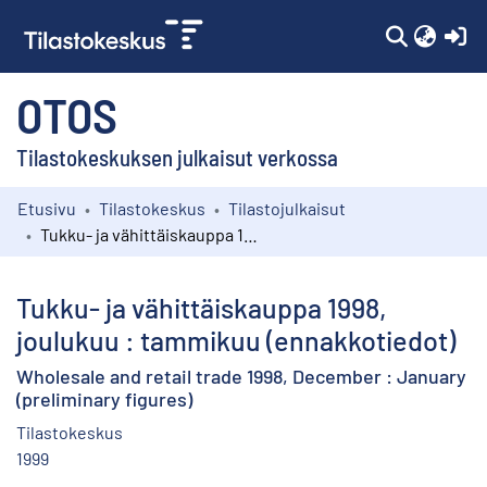
(c
OTOS
Tilastokeskuksen julkaisut verkossa
Etusivu
Tilastokeskus
Tilastojulkaisut
Kokoelmat
Tukku- ja vähittäiskauppa 1998, joulukuu : tammikuu (ennakkotiedot)
Selaa
Tukku- ja vähittäiskauppa 1998,
joulukuu : tammikuu (ennakkotiedot)
Wholesale and retail trade 1998, December : January
(preliminary figures)
Tilastokeskus
1999