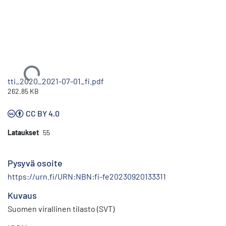
Ladataan...
tti_2020_2021-07-01_fi.pdf
262.85 KB
CC BY 4.0
Lataukset
55
Pysyvä osoite
https://urn.fi/URN:NBN:fi-fe20230920133311
Kuvaus
Suomen virallinen tilasto (SVT)