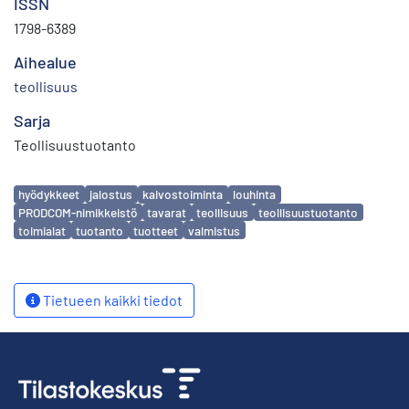
ISSN
1798-6389
Aihealue
teollisuus
Sarja
Teollisuustuotanto
Avainsanat
hyödykkeet
jalostus
kaivostoiminta
louhinta
PRODCOM-nimikkeistö
tavarat
teollisuus
teollisuustuotanto
toimialat
tuotanto
tuotteet
valmistus
Tietueen kaikki tiedot