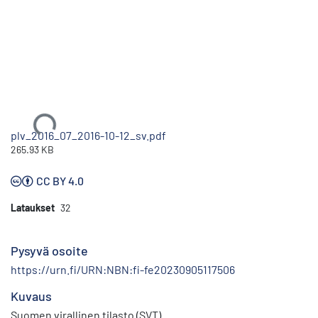
Ladataan...
plv_2016_07_2016-10-12_sv.pdf
265.93 KB
CC BY 4.0
Lataukset
32
Pysyvä osoite
https://urn.fi/URN:NBN:fi-fe20230905117506
Kuvaus
Suomen virallinen tilasto (SVT)