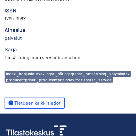
ISSN
1799-098X
Aihealue
palvelut
Sarja
Omsättning inom servicebranschen
Avainsanat
index
konjunkturväxlingar
näringsgrenar
omsättning
volymindex
producentpriser
producentprisindex för tjänster
service
Tietueen kaikki tiedot