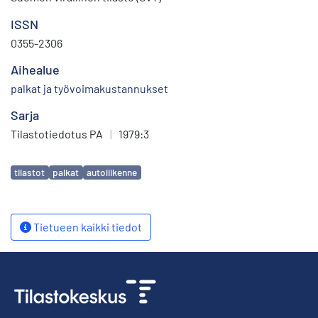
ISSN
0355-2306
Aihealue
palkat ja työvoimakustannukset
Sarja
Tilastotiedotus PA
|
1979:3
Avainsanat
tilastot
palkat
autoliikenne
Tietueen kaikki tiedot