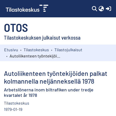
(c
OTOS
Tilastokeskuksen julkaisut verkossa
Etusivu
Tilastokeskus
Tilastojulkaisut
Kokoelmat
Autoliikenteen työntekijöiden palkat kolmannella neljänneksellä 1978
Selaa
Autoliikenteen työntekijöiden palkat
kolmannella neljänneksellä 1978
Arbetslönerna inom biltrafiken under tredje
kvartalet år 1978
Tilastokeskus
1979-01-19