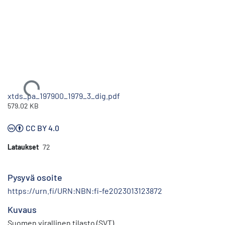
Ladataan...
xtds_pa_197900_1979_3_dig.pdf
579.02 KB
CC BY 4.0
Lataukset
72
Pysyvä osoite
https://urn.fi/URN:NBN:fi-fe2023013123872
Kuvaus
Suomen virallinen tilasto (SVT)