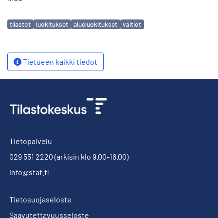
Avainsanat
tilastot
luokitukset
alueluokitukset
valtiot
Tietueen kaikki tiedot
Tietopalvelu
029 551 2220
(arkisin klo 9.00-16.00)
info@stat.fi
Tietosuojaseloste
Saavutettavuusseloste