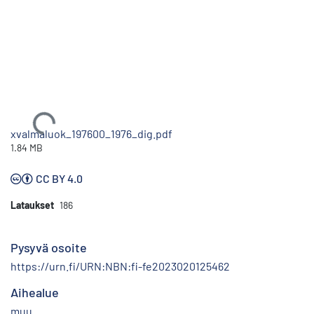
Ladataan...
xvalmaluok_197600_1976_dig.pdf
1.84 MB
CC BY 4.0
Lataukset
186
Pysyvä osoite
https://urn.fi/URN:NBN:fi-fe2023020125462
Aihealue
muu