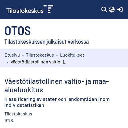
(c
OTOS
Tilastokeskuksen julkaisut verkossa
Etusivu
Tilastokeskus
Luokitukset
Kokoelmat
Väestötilastollinen valtio- ja maa-alueluokitus
Selaa
Väestötilastollinen valtio- ja maa-
alueluokitus
Klassificering av stater och landområden inom
individstatistiken
Tilastokeskus
1976