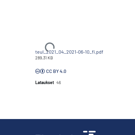
Ladataan...
teul_2021_04_2021-06-10_fi.pdf
289.31 KB
CC BY 4.0
Lataukset
46