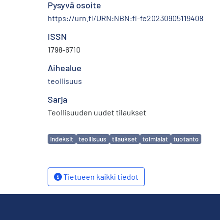
Pysyvä osoite
https://urn.fi/URN:NBN:fi-fe20230905119408
ISSN
1798-6710
Aihealue
teollisuus
Sarja
Teollisuuden uudet tilaukset
Avainsanat
indeksit
teollisuus
tilaukset
toimialat
tuotanto
Tietueen kaikki tiedot