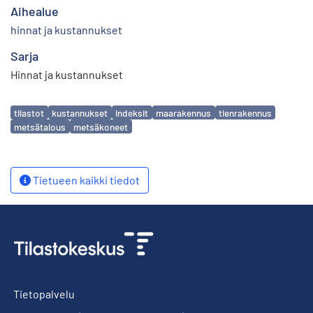
Aihealue
hinnat ja kustannukset
Sarja
Hinnat ja kustannukset
Avainsanat
tilastot
kustannukset
indeksit
maarakennus
tienrakennus
metsätalous
metsäkoneet
Tietueen kaikki tiedot
Tietopalvelu