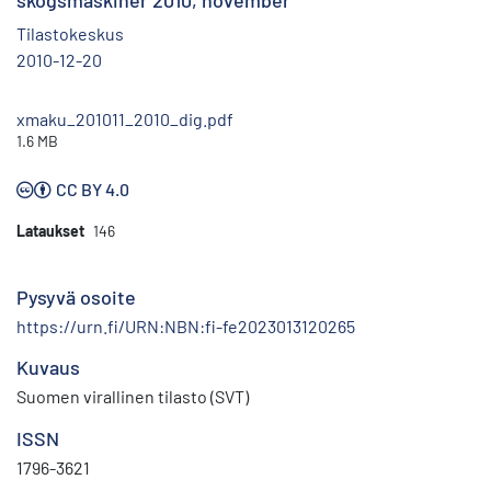
skogsmaskiner 2010, november
Tilastokeskus
2010-12-20
xmaku_201011_2010_dig.pdf
1.6 MB
CC BY 4.0
Lataukset
146
Pysyvä osoite
https://urn.fi/URN:NBN:fi-fe2023013120265
Kuvaus
Suomen virallinen tilasto (SVT)
ISSN
1796-3621