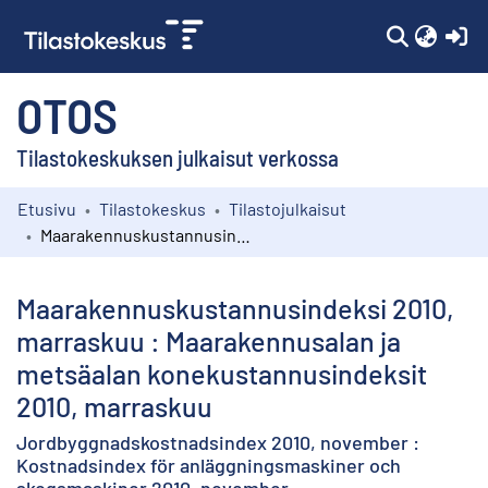
(c
OTOS
Tilastokeskuksen julkaisut verkossa
Etusivu
Tilastokeskus
Tilastojulkaisut
Kokoelmat
Maarakennuskustannusindeksi 2010, marraskuu : Maarakennusalan ja metsäalan konekustannusindeksit 2010, marraskuu
Selaa
Maarakennuskustannusindeksi 2010,
marraskuu : Maarakennusalan ja
metsäalan konekustannusindeksit
2010, marraskuu
Jordbyggnadskostnadsindex 2010, november :
Kostnadsindex för anläggningsmaskiner och