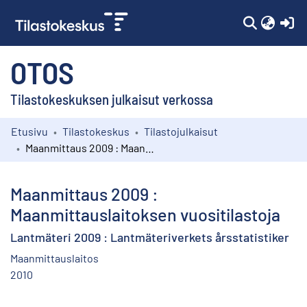
(c
OTOS
Tilastokeskuksen julkaisut verkossa
Etusivu
Tilastokeskus
Tilastojulkaisut
Kokoelmat
Maanmittaus 2009 : Maanmittauslaitoksen vuositilastoja
Selaa
Maanmittaus 2009 :
Maanmittauslaitoksen vuositilastoja
Lantmäteri 2009 : Lantmäteriverkets årsstatistiker
Maanmittauslaitos
2010