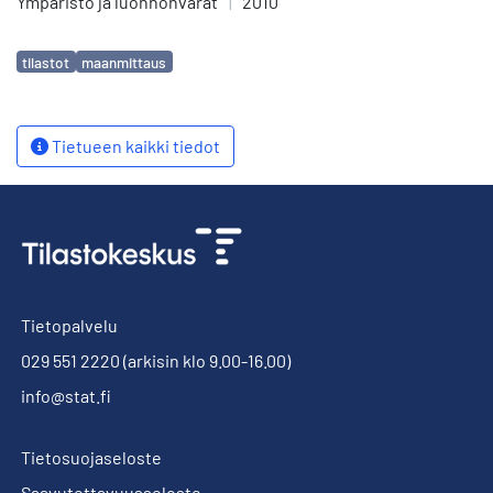
Ympäristö ja luonnonvarat
|
2010
Avainsanat
tilastot
maanmittaus
Tietueen kaikki tiedot
Tietopalvelu
029 551 2220
(arkisin klo 9.00-16.00)
info@stat.fi
Tietosuojaseloste
Saavutettavuusseloste