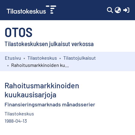
(c
OTOS
Tilastokeskuksen julkaisut verkossa
Etusivu
Tilastokeskus
Tilastojulkaisut
Kokoelmat
Rahoitusmarkkinoiden kuukausisarjoja
Selaa
Rahoitusmarkkinoiden
kuukausisarjoja
Finansieringsmarknads månadsserier
Tilastokeskus
1988-04-13