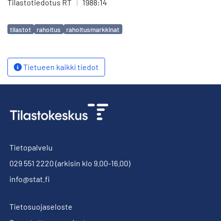
Tilastotiedotus RT
|
1988:14
Avainsanat
tilastot
rahoitus
rahoitusmarkkinat
Tietueen kaikki tiedot
Tietopalvelu
029 551 2220
(arkisin klo 9.00-16.00)
info@stat.fi
Tietosuojaseloste