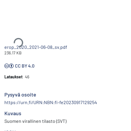
Ladataan...
erop_2020_2021-06-08_sv.pdf
236.17 KB
CC BY 4.0
Lataukset
46
Pysyvä osoite
https://urn.fi/URN:NBN:fi-fe20230917129254
Kuvaus
Suomen virallinen tilasto (SVT)