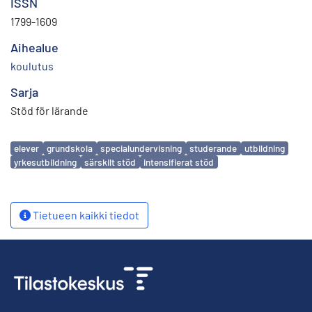
ISSN
1799-1609
Aihealue
koulutus
Sarja
Stöd för lärande
Avainsanat
elever
grundskola
specialundervisning
studerande
utbildning
yrkesutbildning
särskilt stöd
intensifierat stöd
Tietueen kaikki tiedot