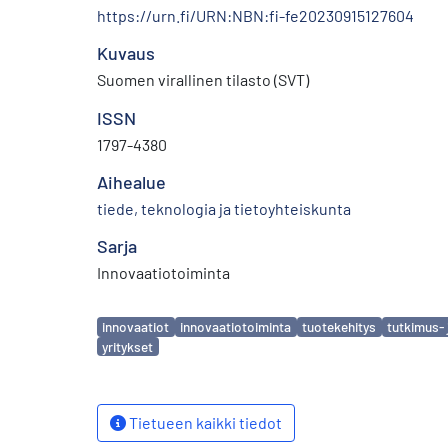
https://urn.fi/URN:NBN:fi-fe20230915127604
Kuvaus
Suomen virallinen tilasto (SVT)
ISSN
1797-4380
Aihealue
tiede, teknologia ja tietoyhteiskunta
Sarja
Innovaatiotoiminta
Avainsanat
innovaatiot
innovaatiotoiminta
tuotekehitys
tutkimus- 
yritykset
Tietueen kaikki tiedot