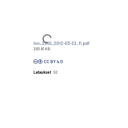
Ladataan...
inn_2010_2012-03-22_fi.pdf
293.81 KB
CC BY 4.0
Lataukset
52