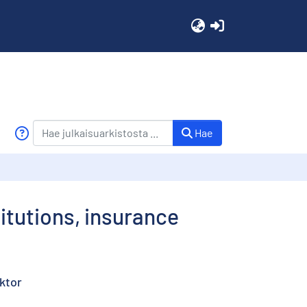
(current)
Hae
titutions, insurance
ektor