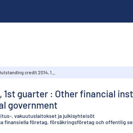
Outstanding credit 2014, 1st guarter : Other financial institutions, insurance corporations and general government
 1st guarter : Other financial ins
al government
itus-, vakuutuslaitokset ja julkisyhteisöt
ga finansiella företag, försäkringsföretag och offentlig s