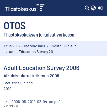
(c
OTOS
Tilastokeskuksen julkaisut verkossa
Etusivu
Tilastokeskus
Tilastojulkaisut
Kokoelmat
Adult Education Survey 2006
Selaa
Adult Education Survey 2006
Aikuiskoulutustutkimus 2006
Statistics Finland
2010
aku_2006_05_2010-02-04_en.pdf
241.29 KB