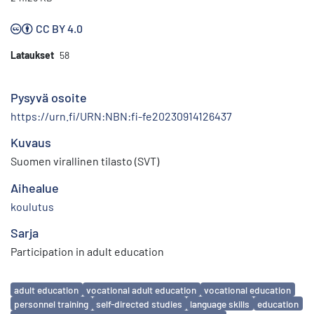
CC BY 4.0
Lataukset
58
Pysyvä osoite
https://urn.fi/URN:NBN:fi-fe20230914126437
Kuvaus
Suomen virallinen tilasto (SVT)
Aihealue
koulutus
Sarja
Participation in adult education
Avainsanat
adult education
vocational adult education
vocational education
personnel training
self-directed studies
language skills
education