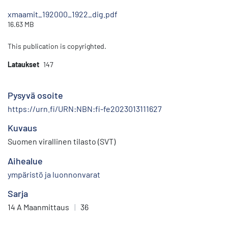
xmaamit_192000_1922_dig.pdf
16.63 MB
This publication is copyrighted.
Lataukset
147
Pysyvä osoite
https://urn.fi/URN:NBN:fi-fe2023013111627
Kuvaus
Suomen virallinen tilasto (SVT)
Aihealue
ympäristö ja luonnonvarat
Sarja
14 A Maanmittaus
|
36