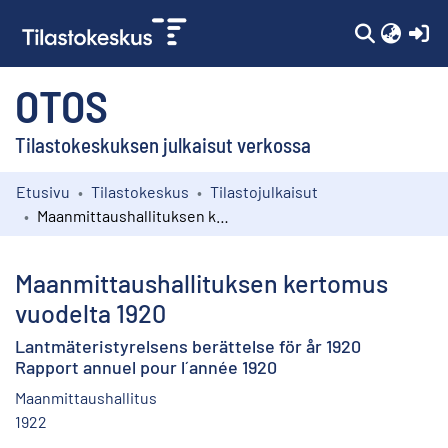
(c
OTOS
Tilastokeskuksen julkaisut verkossa
Etusivu
Tilastokeskus
Tilastojulkaisut
Kokoelmat
Maanmittaushallituksen kertomus vuodelta 1920
Selaa
Maanmittaushallituksen kertomus
vuodelta 1920
Lantmäteristyrelsens berättelse för år 1920
Rapport annuel pour l´année 1920
Maanmittaushallitus
1922