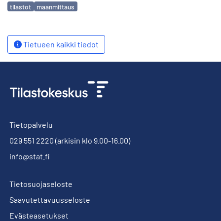
Avainsanat
tilastot
maanmittaus
Tietueen kaikki tiedot
Tietopalvelu
029 551 2220
(arkisin klo 9.00-16.00)
info@stat.fi
Tietosuojaseloste
Saavutettavuusseloste
Evästeasetukset