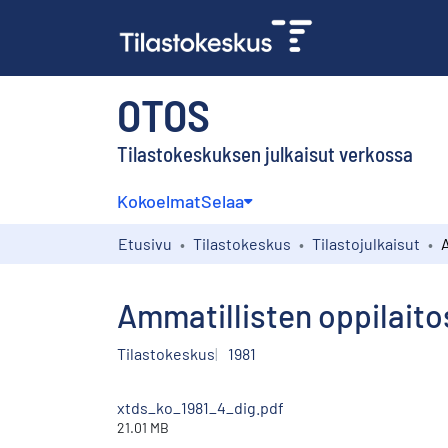
OTOS
Tilastokeskuksen julkaisut verkossa
Kokoelmat
Selaa
Etusivu
Tilastokeskus
Tilastojulkaisut
Ammatillisten oppilait
Tilastokeskus
1981
xtds_ko_1981_4_dig.pdf
21.01 MB