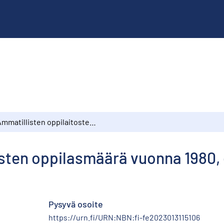
Ammatillisten oppilaitosten oppilasmäärä vuonna 1980, ennakkotietoja
osten oppilasmäärä vuonna 1980,
Pysyvä osoite
https://urn.fi/URN:NBN:fi-fe2023013115106