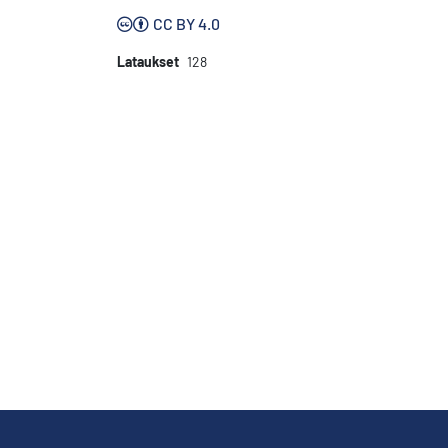
CC BY 4.0
Lataukset
128