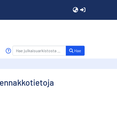
(current)
Hae
 ennakkotietoja