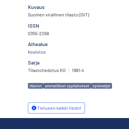
Kuvaus
Suomen virallinen tilasto (SVT)
ISSN
0355-2268
Aihealue
koulutus
Sarja
Tilastotiedotus KO
|
1981:4
Avainsanat
tilastot
ammatilliset oppilaitokset
opiskelijat
Tietueen kaikki tiedot