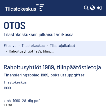
(c
OTOS
Tilastokeskuksen julkaisut verkossa
Etusivu
Tilastokeskus
Tilastojulkaisut
Kokoelmat
Rahoitusyhtiöt 1989, tilinpäätöstietoja
Selaa
Rahoitusyhtiöt 1989, tilinpäätöstietoja
Finansieringsbolag 1989, bokslutsuppgifter
Tilastokeskus
1990
xrah_1990_28_dig.pdf
1.1 MB