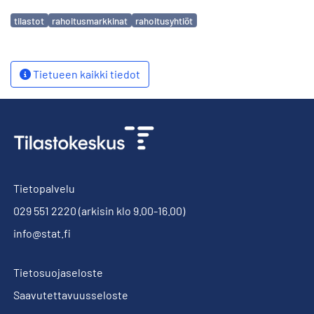
Avainsanat
tilastot
rahoitusmarkkinat
rahoitusyhtiöt
Tietueen kaikki tiedot
Tietopalvelu
029 551 2220
(arkisin klo 9.00-16.00)
info@stat.fi
Tietosuojaseloste
Saavutettavuusseloste