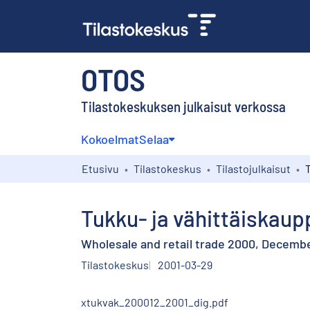
OTOS
Tilastokeskuksen julkaisut verkossa
Kokoelmat
Selaa
Etusivu
Tilastokeskus
Tilastojulkaisut
Tukku- ja vähittäiskaup
Wholesale and retail trade 2000, December
Tilastokeskus
2001-03-29
xtukvak_200012_2001_dig.pdf