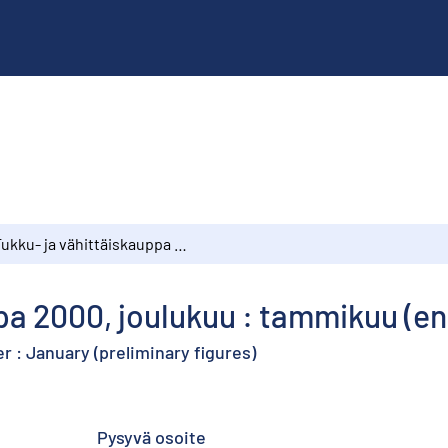
Tukku- ja vähittäiskauppa 2000, joulukuu : tammikuu (ennakkotiedot)
pa 2000, joulukuu : tammikuu (e
 : January (preliminary figures)
Pysyvä osoite