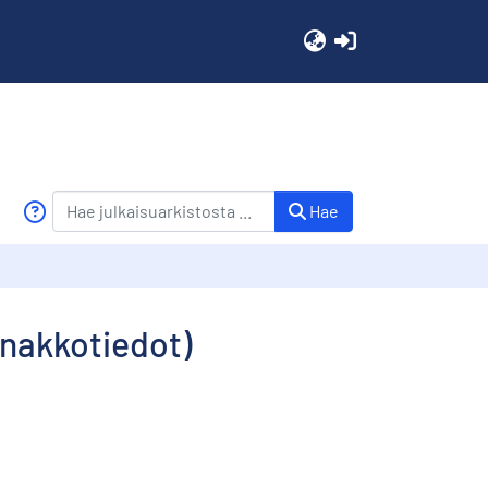
(current)
Hae
nnakkotiedot)