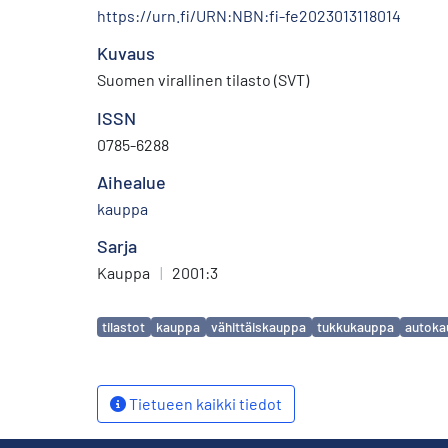
https://urn.fi/URN:NBN:fi-fe2023013118014
Kuvaus
Suomen virallinen tilasto (SVT)
ISSN
0785-6288
Aihealue
kauppa
Sarja
Kauppa
|
2001:3
Avainsanat
tilastot
kauppa
vähittäiskauppa
tukkukauppa
autoka
Tietueen kaikki tiedot