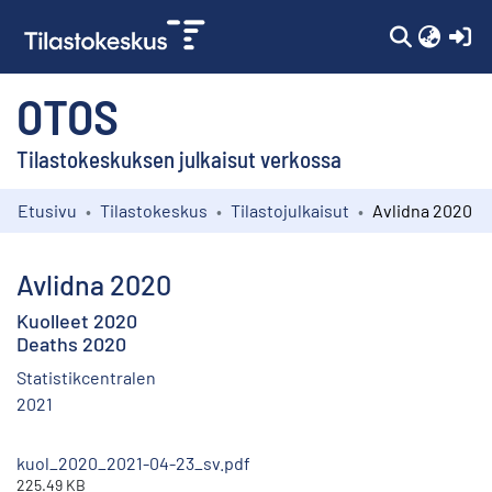
(c
OTOS
Tilastokeskuksen julkaisut verkossa
Etusivu
Tilastokeskus
Tilastojulkaisut
Avlidna 2020
Kokoelmat
Selaa
Avlidna 2020
Kuolleet 2020
Deaths 2020
Statistikcentralen
2021
kuol_2020_2021-04-23_sv.pdf
225.49 KB