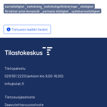
Avainsanat
barndödlighet
befolkning
befolkningsförändringar
dödlighet
förväntat antal levnadsår
perinatal dödlighet
spädbarnsdödlighet
Tietueen kaikki tiedot
Tietopalvelu
029 551 2220
(arkisin klo 9.00-16.00)
info@stat.fi
Tietosuojaseloste
Saavutettavuusseloste