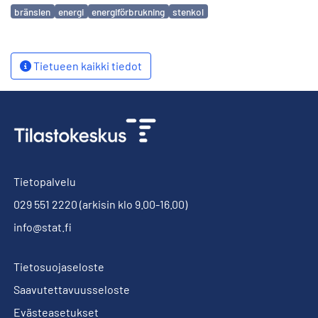
Avainsanat
bränslen
energi
energiförbrukning
stenkol
Tietueen kaikki tiedot
Tietopalvelu
029 551 2220
(arkisin klo 9.00-16.00)
info@stat.fi
Tietosuojaseloste
Saavutettavuusseloste
Evästeasetukset