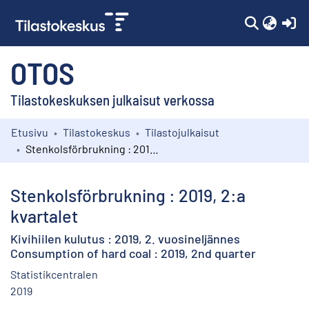
(c
OTOS
Tilastokeskuksen julkaisut verkossa
Etusivu
Tilastokeskus
Tilastojulkaisut
Kokoelmat
Stenkolsförbrukning : 2019, 2:a kvartalet
Selaa
Stenkolsförbrukning : 2019, 2:a
kvartalet
Kivihiilen kulutus : 2019, 2. vuosineljännes
Consumption of hard coal : 2019, 2nd quarter
Statistikcentralen
2019