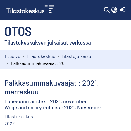
(c
OTOS
Tilastokeskuksen julkaisut verkossa
Etusivu
Tilastokeskus
Tilastojulkaisut
Kokoelmat
Palkkasummakuvaajat : 2021, marraskuu
Selaa
Palkkasummakuvaajat : 2021,
marraskuu
Lönesummaindex : 2021, november
Wage and salary indices : 2021, November
Tilastokeskus
2022