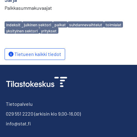
Palkkasummakuvaajat
Avainsanat
indeksit
julkinen sektori
palkat
suhdannevaihtelut
toimialat
yksityinen sektori
yritykset
Tietueen kaikki tiedot
Tietopalvelu
029 551 2220
(arkisin klo 9.00-16.00)
info@stat.fi