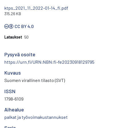
ktps_2021_11_2022-01-14_fi.pdf
315.26 KB
CC BY 4.0
Lataukset
50
Pysyvä osoite
https://urn.fi/URN:NBN:fi-fe20230918129795
Kuvaus
Suomen virallinen tilasto (SVT)
ISSN
1798-6109
Aihealue
palkat ja työvoimakustannukset
Sarja