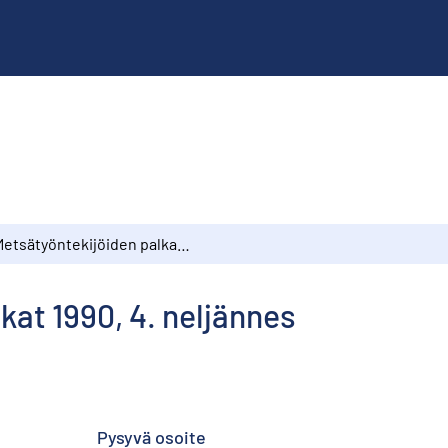
Metsätyöntekijöiden palkat 1990, 4. neljännes
kat 1990, 4. neljännes
Pysyvä osoite