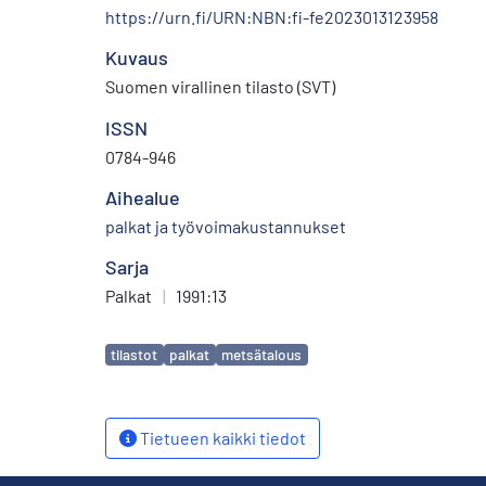
https://urn.fi/URN:NBN:fi-fe2023013123958
Kuvaus
Suomen virallinen tilasto (SVT)
ISSN
0784-946
Aihealue
palkat ja työvoimakustannukset
Sarja
Palkat
|
1991:13
Avainsanat
tilastot
palkat
metsätalous
Tietueen kaikki tiedot