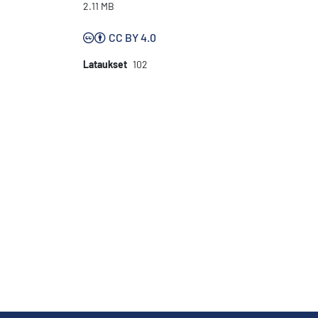
2.11 MB
CC BY 4.0
Lataukset
102