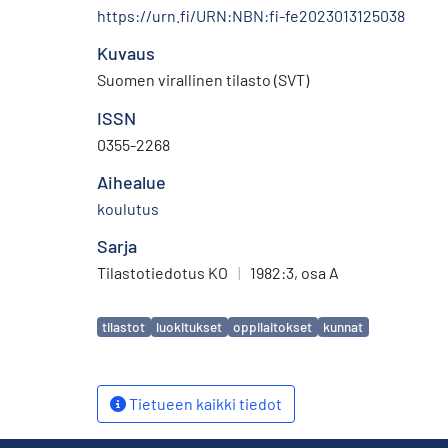
https://urn.fi/URN:NBN:fi-fe2023013125038
Kuvaus
Suomen virallinen tilasto (SVT)
ISSN
0355-2268
Aihealue
koulutus
Sarja
Tilastotiedotus KO
|
1982:3, osa A
Avainsanat
tilastot
luokitukset
oppilaitokset
kunnat
Tietueen kaikki tiedot