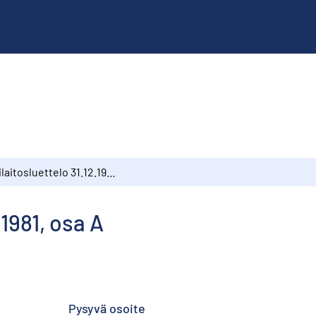
Oppilaitosluettelo 31.12.1981, osa A
.1981, osa A
Pysyvä osoite