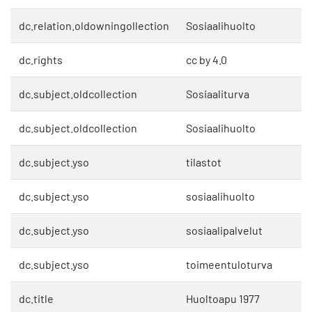
dc.relation.oldowningollection
Sosiaalihuolto
dc.rights
cc by 4.0
dc.subject.oldcollection
Sosiaaliturva
dc.subject.oldcollection
Sosiaalihuolto
dc.subject.yso
tilastot
dc.subject.yso
sosiaalihuolto
dc.subject.yso
sosiaalipalvelut
dc.subject.yso
toimeentuloturva
dc.title
Huoltoapu 1977