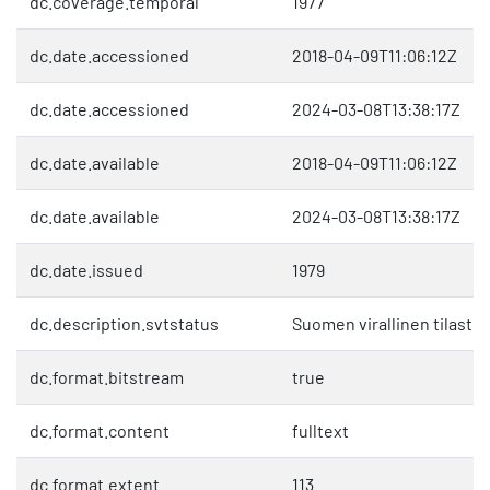
dc.coverage.temporal
1977
dc.date.accessioned
2018-04-09T11:06:12Z
dc.date.accessioned
2024-03-08T13:38:17Z
dc.date.available
2018-04-09T11:06:12Z
dc.date.available
2024-03-08T13:38:17Z
dc.date.issued
1979
dc.description.svtstatus
Suomen virallinen tilasto 
dc.format.bitstream
true
dc.format.content
fulltext
dc.format.extent
113