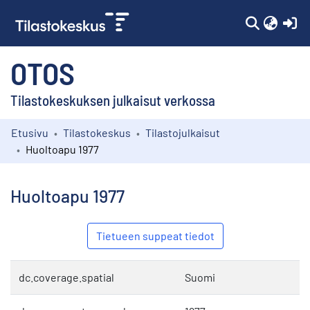
(c
OTOS
Tilastokeskuksen julkaisut verkossa
Etusivu
Tilastokeskus
Tilastojulkaisut
Kokoelmat
Huoltoapu 1977
Selaa
Huoltoapu 1977
Tietueen suppeat tiedot
dc.coverage.spatial
Suomi