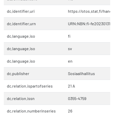
dc.identifier.uri
https://otos.stat.fi/hand
dc.identifier.urn
URN:NBN:fi-fe202301311
dc.language.iso
fi
dc.language.iso
sv
dc.language.iso
en
dc.publisher
Sosiaalihallitus
dc.relation.ispartofseries
21 A
dc.relation.issn
0355-4759
dc.relation.numberinseries
26