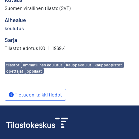
Suomen virallinen tilasto (SVT)
Aihealue
koulutus
Sarja
Tilastotiedotus KO
|
1969:4
Avainsanat
tilastot
ammatillinen koulutus
kauppakoulut
kauppaopistot
opettajat
oppilaat
Tietueen kaikki tiedot