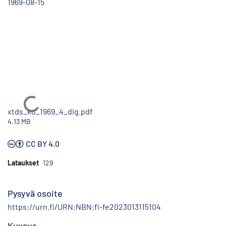
1969-08-15
Ladataan...
xtds_ko_1969_4_dig.pdf
4.13 MB
CC BY 4.0
Lataukset
129
Pysyvä osoite
https://urn.fi/URN:NBN:fi-fe2023013115104
Kuvaus