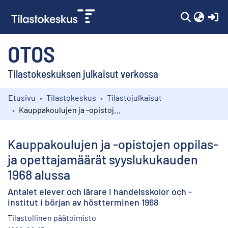
(c
OTOS
Tilastokeskuksen julkaisut verkossa
Etusivu
Tilastokeskus
Tilastojulkaisut
Kokoelmat
Kauppakoulujen ja -opistojen oppilas- ja opettajamäärät syyslukukauden 1968 alussa
Selaa
Kauppakoulujen ja -opistojen oppilas-
ja opettajamäärät syyslukukauden
1968 alussa
Antalet elever och lärare i handelsskolor och -
institut i början av höstterminen 1968
Tilastollinen päätoimisto