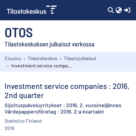
(c
OTOS
Tilastokeskuksen julkaisut verkossa
Etusivu
Tilastokeskus
Tilastojulkaisut
Kokoelmat
Investment service companies : 2016, 2nd quarter
Selaa
Investment service companies : 2016,
2nd quarter
Sijoituspalveluyritykset : 2016, 2. vuosineljännes
Värdepappersföretag : 2016, 2:a kvartalet
Statistics Finland
2016