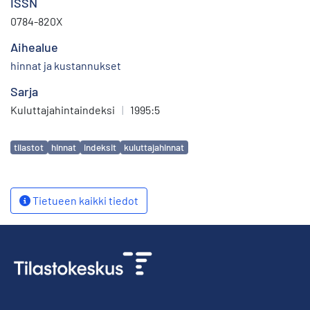
ISSN
0784-820X
Aihealue
hinnat ja kustannukset
Sarja
Kuluttajahintaindeksi
|
1995:5
Avainsanat
tilastot
hinnat
indeksit
kuluttajahinnat
Tietueen kaikki tiedot