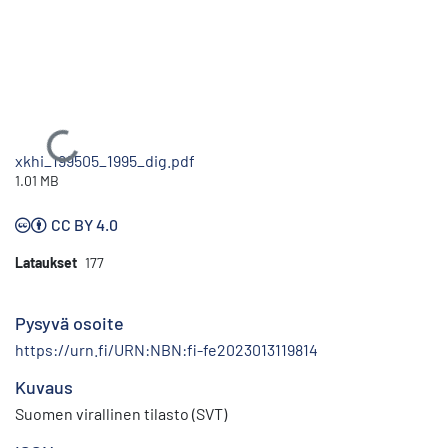
Ladataan...
xkhi_199505_1995_dig.pdf
1.01 MB
CC BY 4.0
Lataukset
177
Pysyvä osoite
https://urn.fi/URN:NBN:fi-fe2023013119814
Kuvaus
Suomen virallinen tilasto (SVT)