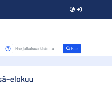
(current)
Hae
esä–elokuu