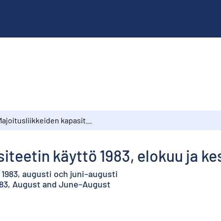
Majoitusliikkeiden kapasiteetin käyttö 1983, elokuu ja kesä–elokuu
siteetin käyttö 1983, elokuu ja k
1983, augusti och juni–augusti
1983, August and June–August