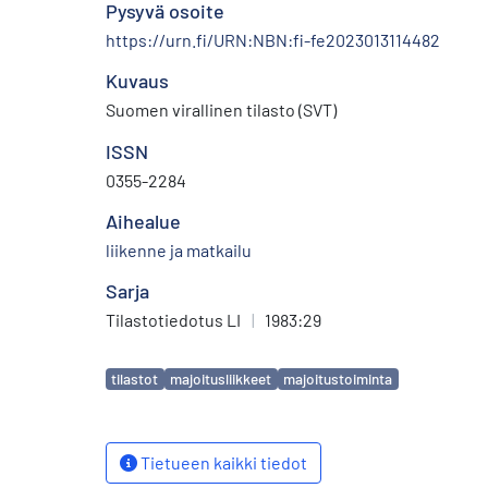
Pysyvä osoite
https://urn.fi/URN:NBN:fi-fe2023013114482
Kuvaus
Suomen virallinen tilasto (SVT)
ISSN
0355-2284
Aihealue
liikenne ja matkailu
Sarja
Tilastotiedotus LI
|
1983:29
Avainsanat
tilastot
majoitusliikkeet
majoitustoiminta
Tietueen kaikki tiedot