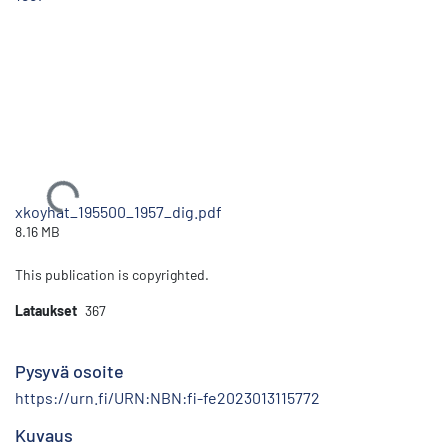
Ladataan...
xkoyhat_195500_1957_dig.pdf
8.16 MB
This publication is copyrighted.
Lataukset
367
Pysyvä osoite
https://urn.fi/URN:NBN:fi-fe2023013115772
Kuvaus