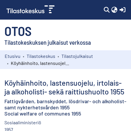
(c
OTOS
Tilastokeskuksen julkaisut verkossa
Etusivu
Tilastokeskus
Tilastojulkaisut
Kokoelmat
Köyhäinhoito, lastensuojelu, irtolais- ja alkoholisti- sekä raittiushuolto 1955
Selaa
Köyhäinhoito, lastensuojelu, irtolais-
ja alkoholisti- sekä raittiushuolto 1955
Fattigvården, barnskyddet, lösdrivar- och alkoholist-
samt nykterhetsvården 1955
Social welfare of communes 1955
Sosiaaliministeriö
1957