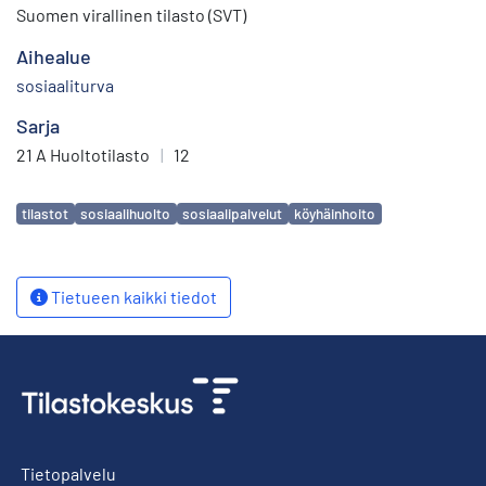
Suomen virallinen tilasto (SVT)
Aihealue
sosiaaliturva
Sarja
21 A Huoltotilasto
|
12
Avainsanat
tilastot
sosiaalihuolto
sosiaalipalvelut
köyhäinhoito
Tietueen kaikki tiedot
Tietopalvelu