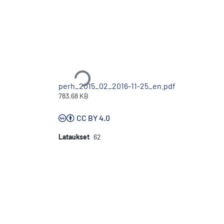
Ladataan...
perh_2015_02_2016-11-25_en.pdf
783.68 KB
CC BY 4.0
Lataukset
62