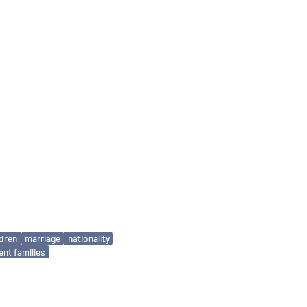
ldren
marriage
nationality
ent families