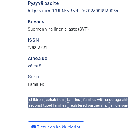
Pysyvä osoite
https://urn.fi/URN:NBN:fi-fe20230918130064
Kuvaus
Suomen virallinen tilasto (SVT)
ISSN
1798-3231
Aihealue
väestö
Sarja
Families
Avainsanat
children
cohabition
families
families with underage chi
reconstituted families
registered partnership
single-par
Tietueen kaikki tiedot