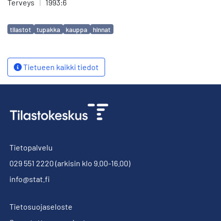
Terveys
|
1993:6
Avainsanat
tilastot
tupakka
kauppa
hinnat
Tietueen kaikki tiedot
Tietopalvelu
029 551 2220
(arkisin klo 9.00-16.00)
info@stat.fi
Tietosuojaseloste