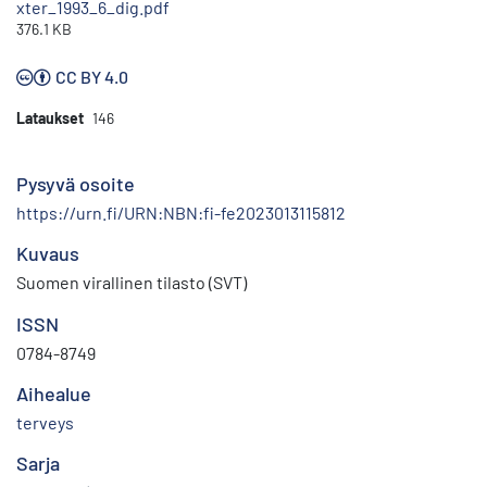
xter_1993_6_dig.pdf
376.1 KB
CC BY 4.0
Lataukset
146
Pysyvä osoite
https://urn.fi/URN:NBN:fi-fe2023013115812
Kuvaus
Suomen virallinen tilasto (SVT)
ISSN
0784-8749
Aihealue
terveys
Sarja