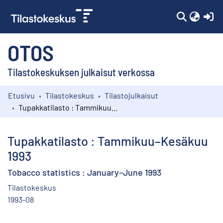
(c
OTOS
Tilastokeskuksen julkaisut verkossa
Etusivu
Tilastokeskus
Tilastojulkaisut
Kokoelmat
Tupakkatilasto : Tammikuu–Kesäkuu 1993
Selaa
Tupakkatilasto : Tammikuu–Kesäkuu
1993
Tobacco statistics : January–June 1993
Tilastokeskus
1993-08