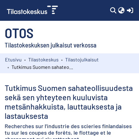
(c
OTOS
Tilastokeskuksen julkaisut verkossa
Etusivu
Tilastokeskus
Tilastojulkaisut
Kokoelmat
Tutkimus Suomen sahateollisuudesta sekä sen yhteyteen kuuluvista metsänhakkuista, lauttauksesta ja lastauksesta
Selaa
Tutkimus Suomen sahateollisuudesta
sekä sen yhteyteen kuuluvista
metsänhakkuista, lauttauksesta ja
lastauksesta
Recherches sur l'industrie des scieries finlandaises
tu sur les coupes de forêts, le flottage et le