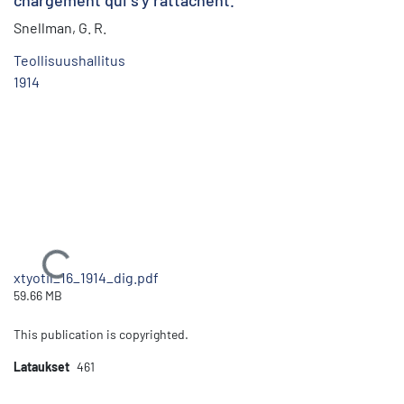
chargement qui s'y rattachent.
Snellman, G. R.
Teollisuushallitus
1914
Ladataan...
xtyotil_16_1914_dig.pdf
59.66 MB
This publication is copyrighted.
Lataukset
461