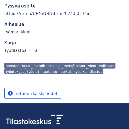
Pysyvä osoite
https://urn.fi/URN:NBN:fi-fe2023013111351
Aihealue
työmarkkinat
Sarja
Työtilastoa
|
16
Avainsanat
sahateollisuus
metsäteollisuus
metsätalous
vientiteollisuus
työntekijät
työolot
tuotanto
palkat
työaika
tilastot
Tietueen kaikki tiedot