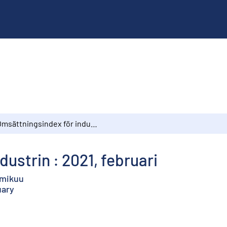
Omsättningsindex för industrin : 2021, februari
ustrin : 2021, februari
lmikuu
uary