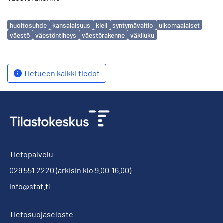
Avainsanat
huoltosuhde
kansalaisuus
kieli
syntymävaltio
ulkomaalaiset
väestö
väestöntiheys
väestörakenne
väkiluku
Tietueen kaikki tiedot
Tietopalvelu
029 551 2220
(arkisin klo 9.00-16.00)
info@stat.fi
Tietosuojaseloste