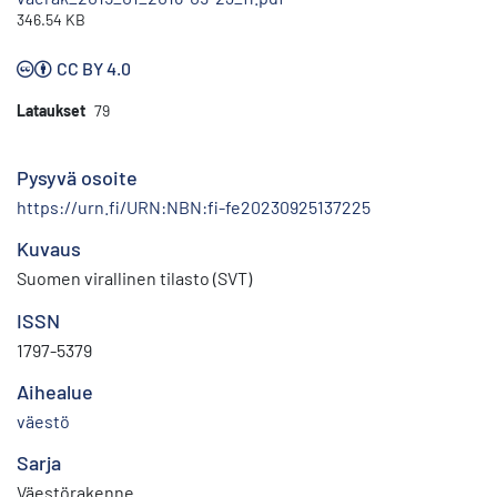
346.54 KB
CC BY 4.0
Lataukset
79
Pysyvä osoite
https://urn.fi/URN:NBN:fi-fe20230925137225
Kuvaus
Suomen virallinen tilasto (SVT)
ISSN
1797-5379
Aihealue
väestö
Sarja
Väestörakenne