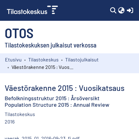
(c
OTOS
Tilastokeskuksen julkaisut verkossa
Etusivu
Tilastokeskus
Tilastojulkaisut
Kokoelmat
Väestörakenne 2015 : Vuosikatsaus
Selaa
Väestörakenne 2015 : Vuosikatsaus
Befolkningsstruktur 2015 : Årsöversikt
Population Structure 2015 : Annual Review
Tilastokeskus
2016
vaerak_2015_01_2016-09-23_fi.pdf