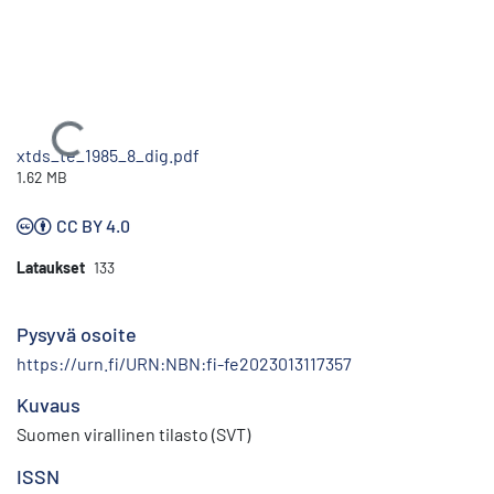
Ladataan...
xtds_te_1985_8_dig.pdf
1.62 MB
CC BY 4.0
Lataukset
133
Pysyvä osoite
https://urn.fi/URN:NBN:fi-fe2023013117357
Kuvaus
Suomen virallinen tilasto (SVT)
ISSN