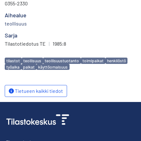
0355-2330
Aihealue
teollisuus
Sarja
Tilastotiedotus TE
|
1985:8
Avainsanat
tilastot
teollisuus
teollisuustuotanto
toimipaikat
henkilöstö
työaika
palkat
käyttöomaisuus
Tietueen kaikki tiedot