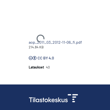
Ladataan...
aop_2011_03_2012-11-06_fi.pdf
214.84 KB
CC BY 4.0
Lataukset
40