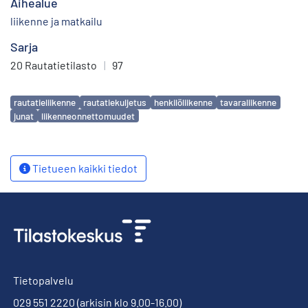
Aihealue
liikenne ja matkailu
Sarja
20 Rautatietilasto
|
97
Avainsanat
rautatieliikenne
rautatiekuljetus
henkilöliikenne
tavaraliikenne
junat
liikenneonnettomuudet
Tietueen kaikki tiedot
Tietopalvelu
029 551 2220
(arkisin klo 9.00-16.00)