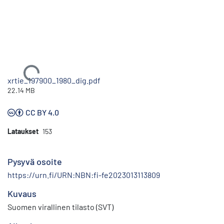
Ladataan...
xrtie_197900_1980_dig.pdf
22.14 MB
CC BY 4.0
Lataukset
153
Pysyvä osoite
https://urn.fi/URN:NBN:fi-fe2023013113809
Kuvaus
Suomen virallinen tilasto (SVT)