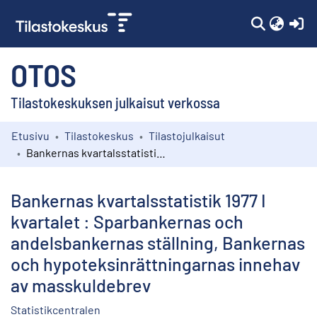
(c
OTOS
Tilastokeskuksen julkaisut verkossa
Etusivu
Tilastokeskus
Tilastojulkaisut
Kokoelmat
Bankernas kvartalsstatistik 1977 I kvartalet : Sparbankernas och andelsbankernas ställning, Bankernas och hypoteksinrättningarnas innehav av masskuldebrev
Selaa
Bankernas kvartalsstatistik 1977 I
kvartalet : Sparbankernas och
andelsbankernas ställning, Bankernas
och hypoteksinrättningarnas innehav
av masskuldebrev
Statistikcentralen