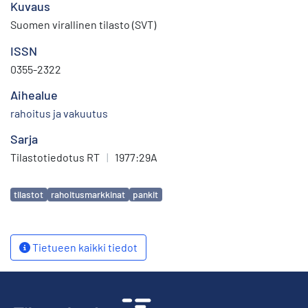
Kuvaus
Suomen virallinen tilasto (SVT)
ISSN
0355-2322
Aihealue
rahoitus ja vakuutus
Sarja
Tilastotiedotus RT
|
1977:29A
Avainsanat
tilastot
rahoitusmarkkinat
pankit
Tietueen kaikki tiedot