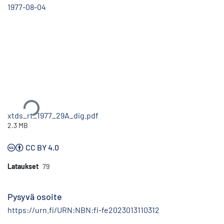
1977-08-04
Ladataan...
xtds_rt_1977_29A_dig.pdf
2.3 MB
CC BY 4.0
Lataukset
79
Pysyvä osoite
https://urn.fi/URN:NBN:fi-fe2023013110312