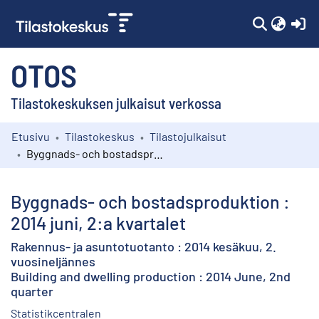
(c
OTOS
Tilastokeskuksen julkaisut verkossa
Etusivu
Tilastokeskus
Tilastojulkaisut
Kokoelmat
Byggnads- och bostadsproduktion : 2014 juni, 2:a kvartalet
Selaa
Byggnads- och bostadsproduktion :
2014 juni, 2:a kvartalet
Rakennus- ja asuntotuotanto : 2014 kesäkuu, 2.
vuosineljännes
Building and dwelling production : 2014 June, 2nd
quarter
Statistikcentralen