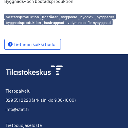
Byggnads- och bostadsproduktion
Avainsanat
bostadsproduktion
bostäder
byggande
bygglov
byggnader
byggnadsproduktion
husbyggnad
volymindex för nybyggnad
Tietueen kaikki tiedot
Tietopalvelu
029 551 2220
(arkisin klo 9.00-16.00)
info@stat.fi
Tietosuojaseloste