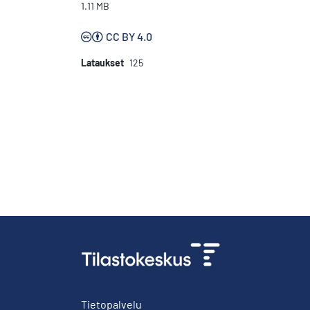
1.11 MB
CC BY 4.0
Lataukset
125
Tietopalvelu