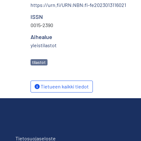
https://urn.fi/URN:NBN:fi-fe2023013116021
ISSN
0015-2390
Aihealue
yleistilastot
Avainsanat
tilastot
Tietueen kaikki tiedot
Tietosuojaseloste