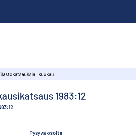
Tilastokatsauksia : kuukausikatsaus 1983:12
kausikatsaus 1983:12
983:12
Pysyvä osoite