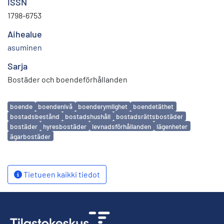
ISSN
1798-6753
Aihealue
asuminen
Sarja
Bostäder och boendeförhållanden
Avainsanat
boende
boendenivå
boenderymlighet
boendetäthet
bostadsbestånd
bostadshushåll
bostadsrättsbostäder
bostäder
hyresbostäder
levnadsförhållanden
lägenheter
ägarbostäder
Tietueen kaikki tiedot