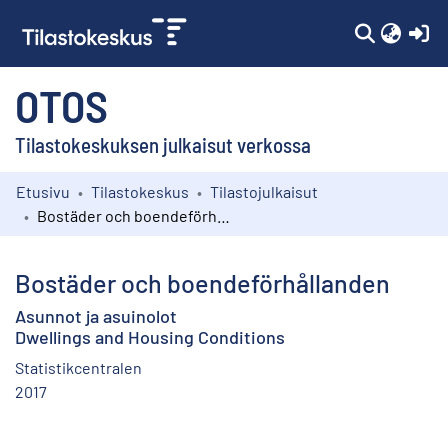
(c
OTOS
Tilastokeskuksen julkaisut verkossa
Etusivu
Tilastokeskus
Tilastojulkaisut
Kokoelmat
Bostäder och boendeförhållanden
Selaa
Bostäder och boendeförhållanden
Asunnot ja asuinolot
Dwellings and Housing Conditions
Statistikcentralen
2017