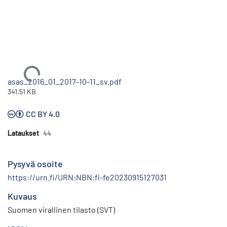
Ladataan...
asas_2016_01_2017-10-11_sv.pdf
341.51 KB
CC BY 4.0
Lataukset
44
Pysyvä osoite
https://urn.fi/URN:NBN:fi-fe20230915127031
Kuvaus
Suomen virallinen tilasto (SVT)