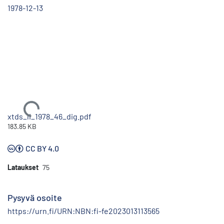
1978-12-13
Ladataan...
xtds_li_1978_46_dig.pdf
183.85 KB
CC BY 4.0
Lataukset
75
Pysyvä osoite
https://urn.fi/URN:NBN:fi-fe2023013113565