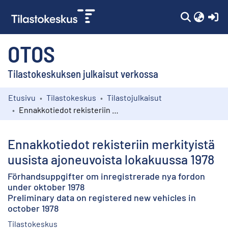
(c
OTOS
Tilastokeskuksen julkaisut verkossa
Etusivu
Tilastokeskus
Tilastojulkaisut
Kokoelmat
Ennakkotiedot rekisteriin merkityistä uusista ajoneuvoista lokakuussa 1978
Selaa
Ennakkotiedot rekisteriin merkityistä
uusista ajoneuvoista lokakuussa 1978
Förhandsuppgifter om inregistrerade nya fordon
under oktober 1978
Preliminary data on registered new vehicles in
october 1978
Tilastokeskus