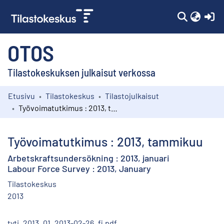
(c
OTOS
Tilastokeskuksen julkaisut verkossa
Etusivu
Tilastokeskus
Tilastojulkaisut
Kokoelmat
Työvoimatutkimus : 2013, tammikuu
Selaa
Työvoimatutkimus : 2013, tammikuu
Arbetskraftsundersökning : 2013, januari
Labour Force Survey : 2013, January
Tilastokeskus
2013
tyti_2013_01_2013-02-26_fi.pdf