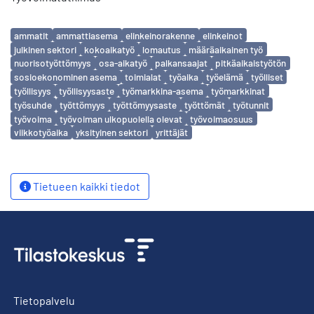
Avainsanat
ammatit
ammattiasema
elinkeinorakenne
elinkeinot
julkinen sektori
kokoaikatyö
lomautus
määräaikainen työ
nuorisotyöttömyys
osa-aikatyö
palkansaajat
pitkäaikaistyötön
sosioekonominen asema
toimialat
työaika
työelämä
työlliset
työllisyys
työllisyysaste
työmarkkina-asema
työmarkkinat
työsuhde
työttömyys
työttömyysaste
työttömät
työtunnit
työvoima
työvoiman ulkopuolella olevat
työvoimaosuus
viikkotyöaika
yksityinen sektori
yrittäjät
Tietueen kaikki tiedot
Tietopalvelu