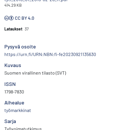
414.29 KB
CC BY 4.0
Lataukset
37
Pysyvä osoite
https://urn.fi/URN:NBN:fi-fe20230921135630
Kuvaus
Suomen virallinen tilasto (SVT)
ISSN
1798-7830
Aihealue
työmarkkinat
Sarja
Työvoimatutkimus